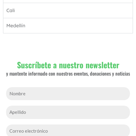
Cali
Medellín
Suscríbete a nuestro newsletter
y mantente informado con nuestros eventos, donaciones y noticias
N
o
m
A
b
p
r
e
C
e
l